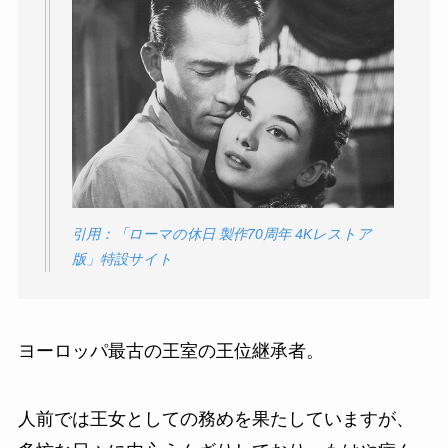
引用：「ローマの休日 製作70周年 4Kレストア
版」特設サイト
ヨーロッパ最古の王室の王位継承者。
人前では王女としての務めを果たしていますが、